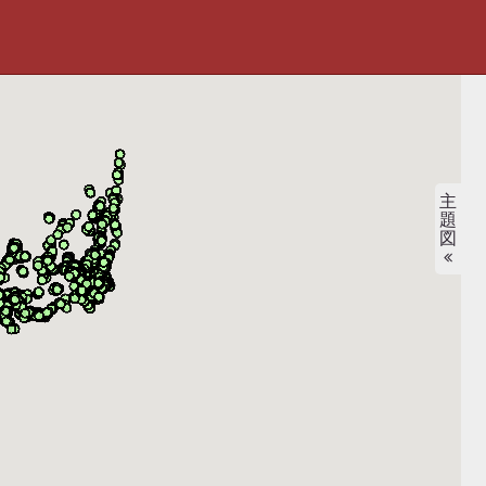
主
題
図