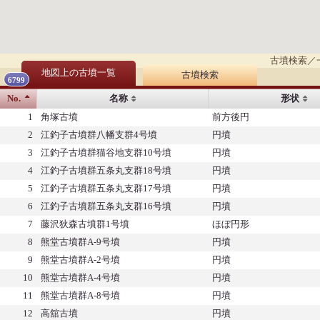
古墳検索／
地図上の古墳一覧
古墳検索
6799
No.
名称
形状
1
角塚古墳
前方後円
2
江釣子古墳群八幡支群4号墳
円墳
3
江釣子古墳群猫谷地支群10号墳
円墳
4
江釣子古墳群五条丸支群18号墳
円墳
5
江釣子古墳群五条丸支群17号墳
円墳
6
江釣子古墳群五条丸支群16号墳
円墳
7
藤沢狄森古墳群1号墳
ほぼ円形
8
熊堂古墳群A-9号墳
円墳
9
熊堂古墳群A-2号墳
円墳
10
熊堂古墳群A-4号墳
円墳
11
熊堂古墳群A-8号墳
円墳
12
高舘古墳
円墳