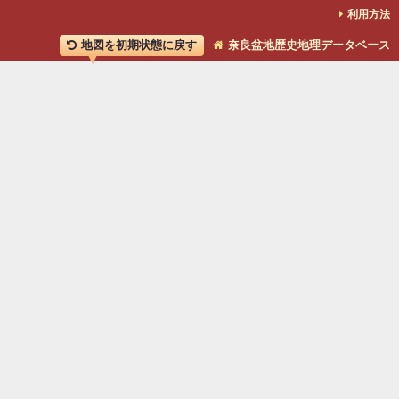
利用方法
地図を初期状態に戻す
奈良盆地歴史地理データベース
分布表示する項目を選ぶ
2項目まで選択できます。
全て選択解除
※ただし「出土品構成」は、1項目しか選択できません。
墳丘
外表施設
埋葬施設
副葬品
出土品構成
時期
立地
墳形
〈前方後円墳等の墳長〉
250m以上のみ
150m以上250m未満のみ
100m以上150m未満のみ
50m以上100m未満のみ
50m未満
〈円墳・方墳、前方後円墳の後円部・後方部の規模〉
50ｍ以上
30ｍ以上50ｍ未満
15ｍ以上30ｍ未満