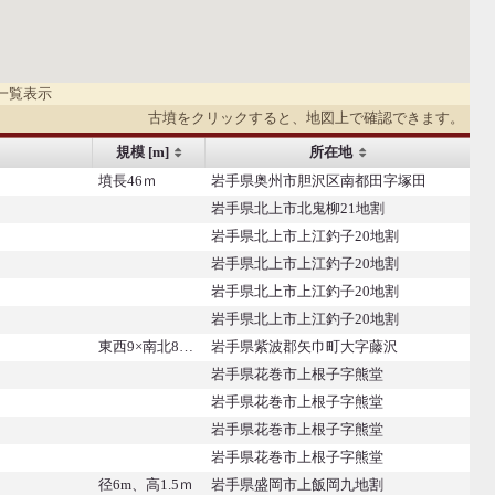
一覧表示
表
古墳をクリックすると、地図上で確認できます。
規模 [m]
所在地
墳長46ｍ
岩手県奥州市胆沢区南都田字塚田
岩手県北上市北鬼柳21地割
岩手県北上市上江釣子20地割
岩手県北上市上江釣子20地割
岩手県北上市上江釣子20地割
岩手県北上市上江釣子20地割
東西9×南北8m、高1.4ｍ
岩手県紫波郡矢巾町大字藤沢
岩手県花巻市上根子字熊堂
岩手県花巻市上根子字熊堂
岩手県花巻市上根子字熊堂
岩手県花巻市上根子字熊堂
径6m、高1.5ｍ
岩手県盛岡市上飯岡九地割