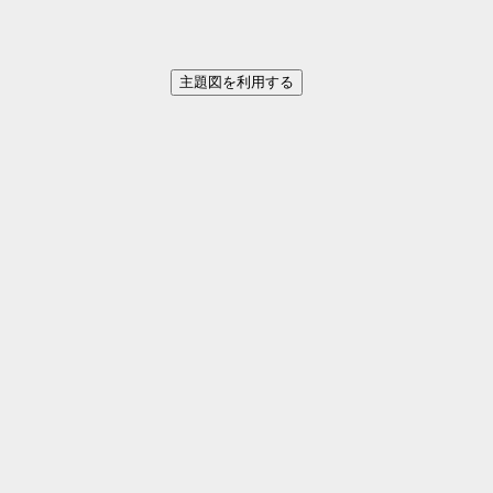
15ｍ未満
造出がある
周濠がある
主題図を利用する
積石塚（積石塚かどうか）
示方法を選ぶ
選択中の項目：
選択解除
なし
色
形
サイズ
現在、凡例として表示するものはありません。